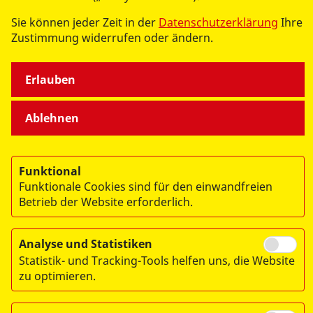
oder Liegendtransporte geeignet sind.
Sie können jeder Zeit in der
Datenschutzerklärung
Ihre
Zustimmung widerrufen oder ändern.
Welche alternativen
Transportmöglichkeiten gibt es für
Erlauben
Patientinnen und Patienten?
Ablehnen
Die Anbieter der BAGF bieten an, Fahrgäste auf eigene
Rechnung zu transportieren. Wird kein Anbieter
gefunden, kommen als Ersatz zum Teil Krankenwagen
zum Einsatz, deren Kosten wesentlich höher liegen und
Funktional
Funktionale Cookies sind für den einwandfreien
die eigentlich für die Notfallversorgung
Betrieb der Website erforderlich.
vorgesehen sind.
Analyse und Statistiken
Statistik- und Tracking-Tools helfen uns, die Website
zu optimieren.
Impressum