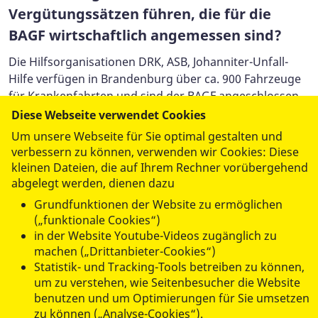
Vergütungssätzen führen, die für die
BAGF wirtschaftlich angemessen sind?
Die Hilfsorganisationen DRK, ASB, Johanniter-Unfall-
Hilfe verfügen in Brandenburg über ca. 900 Fahrzeuge
für Krankenfahrten und sind der BAGF angeschlossen.
Dazu kommen ca. 700 Fahrzeuge von derzeit fast 150
Diese Webseite verwendet Cookies
Unternehmen, die der Arbeitsgemeinschaft
Um unsere Webseite für Sie optimal gestalten und
ein Verhandlungsmandat ausgestellt haben. Die
verbessern zu können, verwenden wir Cookies: Diese
Arbeitsgemeinschaft rechnet daher mit deutlichen
kleinen Dateien, die auf Ihrem Rechner vorübergehend
Versorgungsengpässen bei Krankenfahrten, wenn kein
abgelegt werden, dienen dazu
Verhandlungsergebnis erzielt wird.
Grundfunktionen der Website zu ermöglichen
(„funktionale Cookies“)
Wichtig:
Entscheidend ist nicht die Anzahl an Anbietern
in der Website Youtube-Videos zugänglich zu
von Krankenfahrten, sondern die Anzahl an
machen („Drittanbieter-Cookies“)
Fahrzeugen. Ein Teil der Anbieter verfügt nur über
Statistik- und Tracking-Tools betreiben zu können,
um zu verstehen, wie Seitenbesucher die Website
Fahrzeuge für den Transport gehfähiger Patientinnen
benutzen und um Optimierungen für Sie umsetzen
und Patienten. Andere Anbieter, darunter Mitglieder
zu können („Analyse-Cookies“).
der BAGF, setzen Fahrzeuge ein, die auch für Rollstuhl-