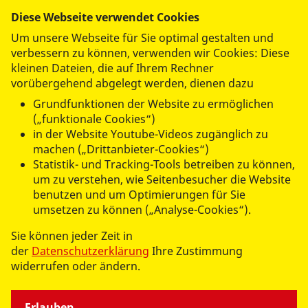
Diese Webseite verwendet Cookies
Um unsere Webseite für Sie optimal gestalten und
verbessern zu können, verwenden wir Cookies: Diese
kleinen Dateien, die auf Ihrem Rechner
vorübergehend abgelegt werden, dienen dazu
Grundfunktionen der Website zu ermöglichen
(„funktionale Cookies“)
in der Website Youtube-Videos zugänglich zu
Letzte Wünsche wagen
machen („Drittanbieter-Cookies“)
Der ASB-Wünschewagen Brandenburg
Statistik- und Tracking-Tools betreiben zu können,
um zu verstehen, wie Seitenbesucher die Website
benutzen und um Optimierungen für Sie
Das bundesweite, spendenfinanzierte Angebot des
umsetzen zu können („Analyse-Cookies“).
ASB-Wünschewagens erfüllt Menschen an ihrem
Sie können jeder Zeit in
Lebensende letzte Wünsche. Wäre es nicht wunderbar,
der
Datenschutzerklärung
Ihre Zustimmung
letzte glückliche Momente am Ende eines Lebens
widerrufen oder ändern.
genießen zu können? Einmal noch an die Ostsee, in den
Spreewald oder Familie und Freunde in die Arme
schließen?
Erlauben