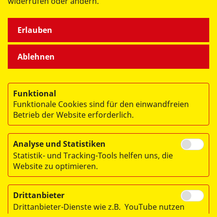
widerrufen oder ändern.
Mehr Mobilität
Der ASB-Fahrdienst
Erlauben
Ablehnen
Funktional
Funktionale Cookies sind für den einwandfreien
Betrieb der Website erforderlich.
Analyse und Statistiken
© 2026 ASB-Landesverband Brandenburg e.V.
Statistik- und Tracking-Tools helfen uns, die
Impressum
Website zu optimieren.
Datenschutzerklärung
Drittanbieter
Drittanbieter-Dienste wie z.B. YouTube nutzen