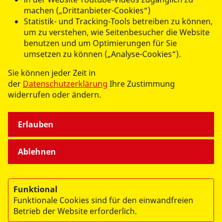
konstruktiven Diskussionen und die aktive Beteiligung.
machen („Drittanbieter-Cookies“)
Statistik- und Tracking-Tools betreiben zu können,
um zu verstehen, wie Seitenbesucher die Website
Die Landeskonferenz hat erneut gezeigt, wie wichtig
benutzen und um Optimierungen für Sie
demokratische Entscheidungsprozesse und der
umsetzen zu können („Analyse-Cookies“).
persönliche Austausch im Verband sind. Oder, wie es in
einer der Reden formuliert wurde: „Ein Verband lebt
Sie können jeder Zeit in
nicht nur von Strukturen – sondern von Projekten, die
der
Datenschutzerklärung
Ihre Zustimmung
Menschen berühren.“
widerrufen oder ändern.
Erlauben
Ablehnen
datenschutzkonform mit
Shariff
Funktional
Funktionale Cookies sind für den einwandfreien
Betrieb der Website erforderlich.