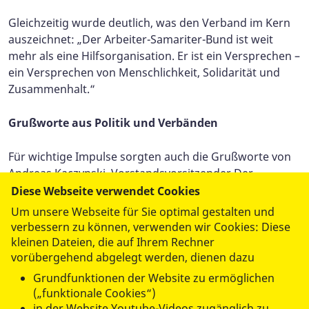
Gleichzeitig wurde deutlich, was den Verband im Kern
auszeichnet: „Der Arbeiter-Samariter-Bund ist weit
mehr als eine Hilfsorganisation. Er ist ein Versprechen –
ein Versprechen von Menschlichkeit, Solidarität und
Zusammenhalt.“
Grußworte aus Politik und Verbänden
Für wichtige Impulse sorgten auch die Grußworte von
Andreas Kaczynski, Vorstandsvorsitzender Der
Paritätische Landesverband Brandenburg e. V., sowie
Diese Webseite verwendet Cookies
von Anne Stolpe, Abteilungsleiterin im Ministerium für
Um unsere Webseite für Sie optimal gestalten und
Arbeit, Soziales, Gesundheit und Zusammenhalt.
verbessern zu können, verwenden wir Cookies: Diese
kleinen Dateien, die auf Ihrem Rechner
Dank und Ausblick
vorübergehend abgelegt werden, dienen dazu
Grundfunktionen der Website zu ermöglichen
Der ASB-Landesverband Brandenburg bedankt sich bei
(„funktionale Cookies“)
allen Delegierten für die engagierte Mitwirkung, die
in der Website Youtube-Videos zugänglich zu