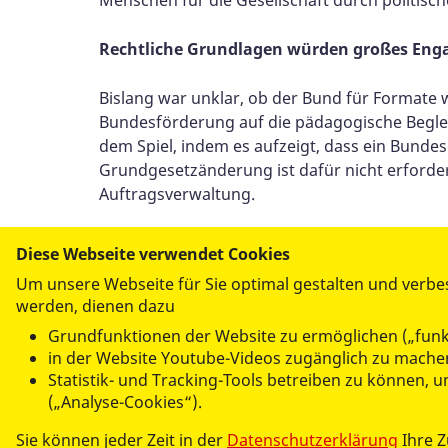
Rechtliche Grundlagen würden großes En
Bislang war unklar, ob der Bund für Formate wi
Bundesförderung auf die pädagogische Beglei
dem Spiel, indem es aufzeigt, dass ein Bundesg
Grundgesetzänderung ist dafür nicht erforderl
Auftragsverwaltung.
Zugleich bleibt die föderale Struktur erhalte
Diese Webseite verwendet Cookies
Verankerung der Dienste bleibt unangetastet.
Um unsere Webseite für Sie optimal gestalten und verbe
Bildungsministerium bietet sich jetzt die Chan
werden, dienen dazu
finanziell unterlegt und für alle zugänglich. 
Grundfunktionen der Website zu ermöglichen („funk
in der Website Youtube-Videos zugänglich zu machen
Statistik- und Tracking-Tools betreiben zu können,
(„Analyse-Cookies“).
Per E-Mail
versenden
Sie können jeder Zeit in der
Datenschutzerklärung
Ihre 