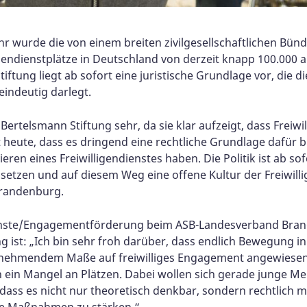
r wurde die von einem breiten zivilgesellschaftlichen Bün
lligendienstplätze in Deutschland von derzeit knapp 100.000
iftung liegt ab sofort eine juristische Grundlage vor, die 
eindeutig darlegt.
ertelsmann Stiftung sehr, da sie klar aufzeigt, dass Freiwil
it heute, dass es dringend eine rechtliche Grundlage dafür
ren eines Freiwilligendienstes haben. Die Politik ist ab so
tzen und auf diesem Weg eine offene Kultur der Freiwillig
Brandenburg.
ndienste/Engagementförderung beim ASB-Landesverband Bran
ng ist: „Ich bin sehr froh darüber, dass endlich Bewegung i
 zunehmendem Maße auf freiwilliges Engagement angewiesen 
h ein Mangel an Plätzen. Dabei wollen sich gerade junge M
ass es nicht nur theoretisch denkbar, sondern rechtlich mög
che Maßnahmen zu stärken.“