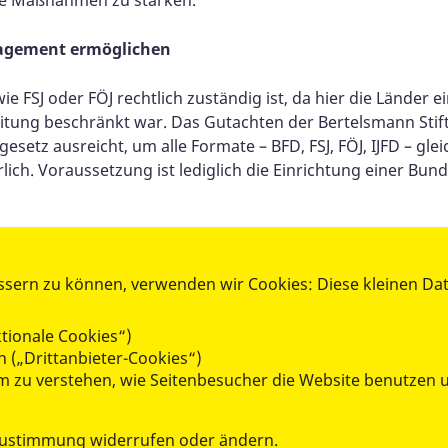
gagement ermöglichen
e FSJ oder FÖJ rechtlich zuständig ist, da hier die Länder 
tung beschränkt war. Das Gutachten der Bertelsmann Stift
esetz ausreicht, um alle Formate – BFD, FSJ, FÖJ, IJFD – gle
ich. Voraussetzung ist lediglich die Einrichtung einer Bun
n: Länder können weiterhin eigene Programme auflegen, und 
 Mit der neuen Bundesregierung und einer neuen Ministeri
ssern zu können, verwenden wir Cookies: Diese kleinen Da
ce, Freiwilligendienste strukturell in der Bildungslandschaft
Der rechtliche Weg ist bereitet – es braucht nur einen entspr
tionale Cookies“)
 („Drittanbieter-Cookies“)
 um zu verstehen, wie Seitenbesucher die Website benutze
Zustimmung widerrufen oder ändern.