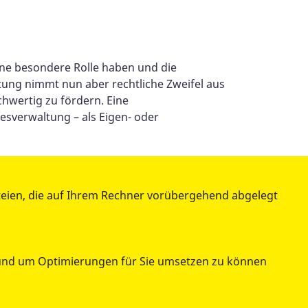
eine besondere Rolle haben und die
ung nimmt nun aber rechtliche Zweifel aus
ichwertig zu fördern. Eine
desverwaltung – als Eigen- oder
die bewährte zivilgesellschaftliche
n im erweiterten Familien- und
teien, die auf Ihrem Rechner vorübergehend abgelegt
 zu verankern – rechtlich abgesichert,
echenden politischen Willen.
n und um Optimierungen für Sie umsetzen zu können
teilen
tweet