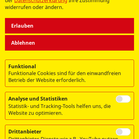
der
Datenschutzerklärung
Ihre Zustimmung
werden.“
widerrufen oder ändern.
Erlauben
Ablehnen
datenschutzkonform mit
Shariff
Funktional
Funktionale Cookies sind für den einwandfreien
Betrieb der Website erforderlich.
Analyse und Statistiken
Statistik- und Tracking-Tools helfen uns, die
Website zu optimieren.
Drittanbieter
© 2026 ASB-Landesverband Brandenburg e.V.