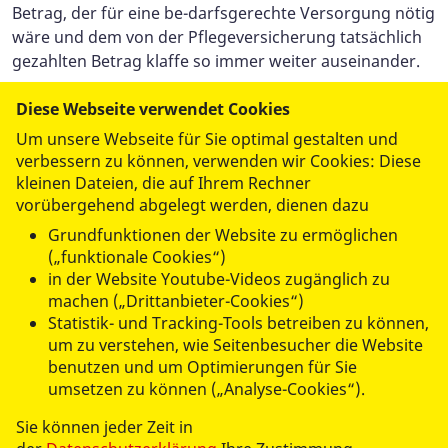
Betrag, der für eine be-darfsgerechte Versorgung nötig
wäre und dem von der Pflegeversicherung tatsächlich
gezahlten Betrag klaffe so immer weiter auseinander.
Diese Webseite verwendet Cookies
Dies gelte besonders für die Tagespflege, für die im
Um unsere Webseite für Sie optimal gestalten und
Referentenentwurf keinerlei Verbesserungen
verbessern zu können, verwenden wir Cookies: Diese
vorgesehen sind – weder der im Koalitionsvertrag
kleinen Dateien, die auf Ihrem Rechner
vorübergehend abgelegt werden, dienen dazu
versprochene Ausbau der Tagespflege noch eine
Erhöhung des Betrags, den Pflegebedürftige für die
Grundfunktionen der Website zu ermöglichen
Inanspruchnahme der Tagespflege einset-zen können.
(„funktionale Cookies“)
„Angesichts der großen Bedeutung, die die Tagespflege
in der Website Youtube-Videos zugänglich zu
machen („Drittanbieter-Cookies“)
für Pflegebedürftige und ihre Angehörigen hat, ist dies
Statistik- und Tracking-Tools betreiben zu können,
vollkommen unverständlich“, sagt Dr. Martin Uwe
um zu verstehen, wie Seitenbesucher die Website
Fichtmüller. „Die Tages-pflege ermöglicht
benutzen und um Optimierungen für Sie
Pflegebedürftigen den Verbleib in der eigenen
umsetzen zu können („Analyse-Cookies“).
Häuslichkeit und Angehörigen eine eigene berufliche
Tätigkeit. Sie ist ein unverzichtbarer Bestandteil des
Sie können jeder Zeit in
Pflegesystems und sollte als solcher wertgeschätzt