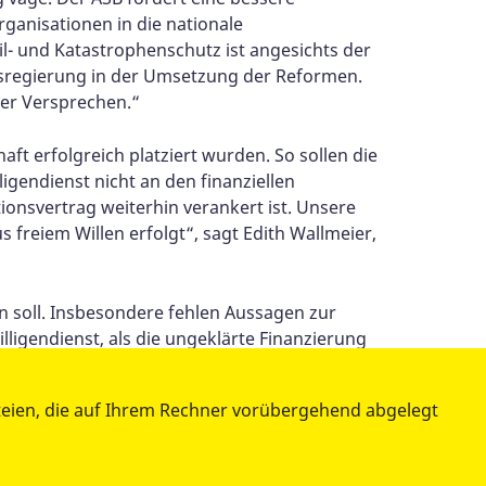
ganisationen in die nationale
il- und Katastrophenschutz ist angesichts der
esregierung in der Umsetzung der Reformen.
der Versprechen.“
aft erfolgreich platziert wurden. So sollen die
igendienst nicht an den finanziellen
itionsvertrag weiterhin verankert ist. Unsere
freiem Willen erfolgt“, sagt Edith Wallmeier,
n soll. Insbesondere fehlen Aussagen zur
lligendienst, als die ungeklärte Finanzierung
teien, die auf Ihrem Rechner vorübergehend abgelegt
aftlichen Herausforderungen mutig und im
Taten folgen.