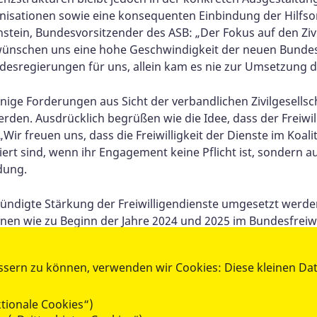
isationen sowie eine konsequenten Einbindung der Hilfsor
nstein, Bundesvorsitzender des ASB: „Der Fokus auf den Ziv
ir wünschen uns eine hohe Geschwindigkeit der neuen Bund
desregierungen für uns, allein kam es nie zur Umsetzung 
nige Forderungen aus Sicht der verbandlichen Zivilgesellsch
rden. Ausdrücklich begrüßen wie die Idee, dass der Freiwill
„Wir freuen uns, dass die Freiwilligkeit der Dienste im Koal
 sind, wenn ihr Engagement keine Pflicht ist, sondern aus 
dung.
kündigte Stärkung der Freiwilligendienste umgesetzt werde
ionen wie zu Beginn der Jahre 2024 und 2025 im Bundesfreiwi
 werden konnten, müssen künftig vermieden werden.
ssern zu können, verwenden wir Cookies: Diese kleinen Da
ung, die kommenden vier Jahre zu nutzen, um die gesellsch
en anzugehen. Entscheidend ist nun, dass den Worten zügig 
tionale Cookies“)