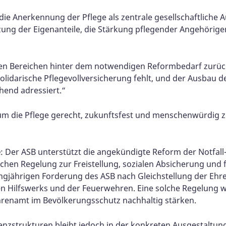
die Anerkennung der Pflege als zentrale gesellschaftliche 
zung der Eigenanteile, die Stärkung pflegender Angehörig
ralen Bereichen hinter dem notwendigen Reformbedarf zurück
lidarische Pflegevollversicherung fehlt, und der Ausbau de
hend adressiert.“
m die Pflege gerecht, zukunftsfest und menschenwürdig zu 
e
: Der ASB unterstützt die angekündigte Reform der Notfall
ichen Regelung zur Freistellung, sozialen Absicherung und
langjährigen Forderung des ASB nach Gleichstellung der Eh
n Hilfswerks und der Feuerwehren. Eine solche Regelung w
renamt im Bevölkerungsschutz nachhaltig stärken.
nzstrukturen bleibt jedoch in der konkreten Ausgestaltung