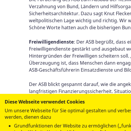
Verzahnung von Bund, Ländern und Hilfsorgan
Sicherheitsarchitektur. Dazu sagt Knut Flecke
weltpolitischen Lage wichtig und richtig. W
Schöne Worte hatten auch die bisherigen Bun
Freiwilligendienste
: Der ASB begrüßt, dass ei
Freiwilligendienste gestärkt und ausgebaut we
Hintergründen der Freiwilligen scheitern soll. 
Überzeugung ist, dass Menschen dann engagiert
ASB-Geschäftsführerin Einsatzdienste und Bil
Der ASB blickt gespannt darauf, wie die ange
langfristigen Finanzierungssicherheit. Situat
dazu geführt hat, dass Stellen nicht besetzt
Diese Webseite verwendet Cookies
Um unsere Webseite für Sie optimal gestalten und verbe
Der ASB appelliert an die neue Bundesregier
werden, dienen dazu
Dialog mit den zivilgesellschaftlichen Akteur
Grundfunktionen der Website zu ermöglichen („funk