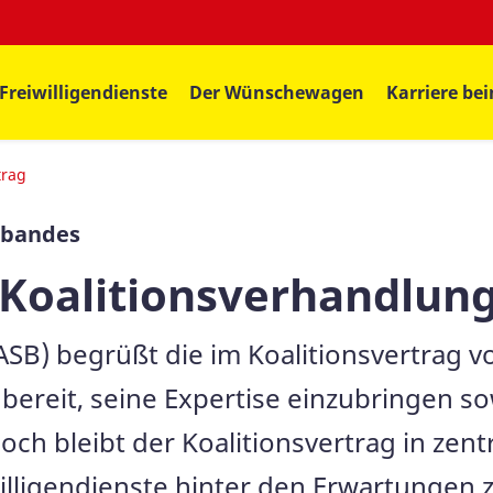
Freiwilligendienste
Der Wünschewagen
Karriere be
trag
rbandes
u Koalitionsverhandlun
ASB) begrüßt die im Koalitionsvertrag
 bereit, seine Expertise einzubringen s
ch bleibt der Koalitionsvertrag in zent
lligendienste hinter den Erwartungen 