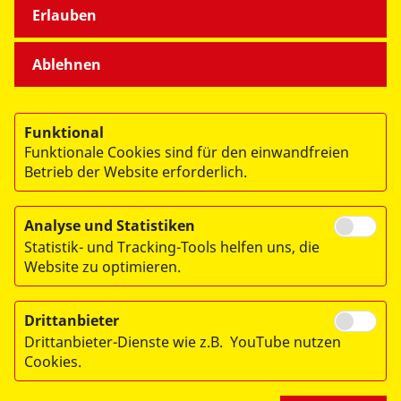
Erlauben
Ablehnen
datenschutzkonform mit
Shariff
Funktional
Funktionale Cookies sind für den einwandfreien
Betrieb der Website erforderlich.
Analyse und Statistiken
Statistik- und Tracking-Tools helfen uns, die
Website zu optimieren.
Drittanbieter
© 2026 ASB-Landesverband Brandenburg e.V.
Drittanbieter-Dienste wie z.B. YouTube nutzen
Impressum
Cookies.
Datenschutzerklärung