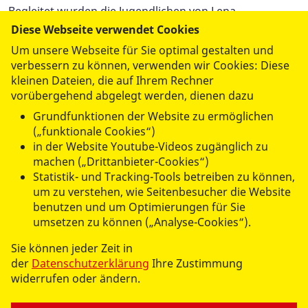
Begleitet wurden die Jugendlichen von Lena,
Auszubildende Erzieherin, und Werkpädagoge Marcel,
Diese Webseite verwendet Cookies
die stolz auf das sind, was ihre Schüler hier geschaffen
Um unsere Webseite für Sie optimal gestalten und
haben – und das zurecht.
verbessern zu können, verwenden wir Cookies: Diese
kleinen Dateien, die auf Ihrem Rechner
„Schön, wenn man sieht, was Jugendliche handwerklich
vorübergehend abgelegt werden, dienen dazu
und kreativ machen“, freute sich ASB-
Grundfunktionen der Website zu ermöglichen
Landesgeschäftsführerin Cindy Schönknecht bei der
(„funktionale Cookies“)
Übergabe – und genau das trifft es.
in der Website Youtube-Videos zugänglich zu
machen („Drittanbieter-Cookies“)
Statistik- und Tracking-Tools betreiben zu können,
Wir finden: Ein schöneres Zeichen für Zusammenhalt
um zu verstehen, wie Seitenbesucher die Website
und Engagement. Danke für dieses besondere
benutzen und um Optimierungen für Sie
Geschenk!
umsetzen zu können („Analyse-Cookies“).
Und jetzt: Bitte Platz nehmen.
Sie können jeder Zeit in
der
Datenschutzerklärung
Ihre Zustimmung
widerrufen oder ändern.