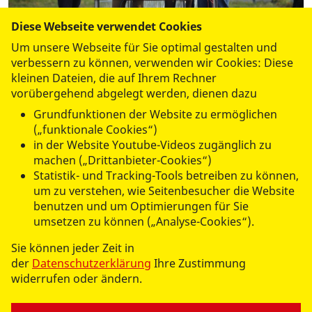
Diese Webseite verwendet Cookies
Um unsere Webseite für Sie optimal gestalten und
verbessern zu können, verwenden wir Cookies: Diese
kleinen Dateien, die auf Ihrem Rechner
vorübergehend abgelegt werden, dienen dazu
Bildergalerie zur FormelEINSkaufwagen 2017 des
Grundfunktionen der Website zu ermöglichen
Babelsberger Filmgymnasiums und der Neuen
(„funktionale Cookies“)
Gesamtschule Babelsberg / MedienCampus Babelsberg
in der Website Youtube-Videos zugänglich zu
zugunsten des Brandenburger Wünschewagens.
machen („Drittanbieter-Cookies“)
Statistik- und Tracking-Tools betreiben zu können,
Nach dem grandiosen FormelEINSkaufwagenrennen
um zu verstehen, wie Seitenbesucher die Website
2016 standen die Schüler und Lehrer am
benutzen und um Optimierungen für Sie
Mediencampus Babelsberg für das zweite große
umsetzen zu können („Analyse-Cookies“).
Charity-Rennen zugunsten des Brandenburger
Sie können jeder Zeit in
Wünschewagens wieder in den Startlöchern.
der
Datenschutzerklärung
Ihre Zustimmung
widerrufen oder ändern.
Am 8. November 2017 ließen rund 800 Schüler und 25
Lehrer den Asphalt brennen. Die Rennstrecke war wie