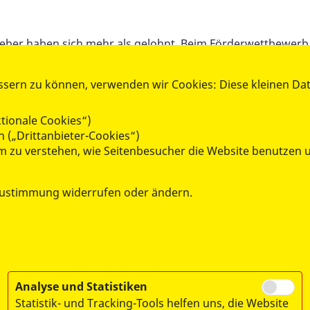
ieber haben sich mehr als gelohnt. Beim Förderwettbewe
 "Nachbarschaft und Soziales" mit 1.278 Stimmen Platz Ein
Wir freuen uns riesig. Denn, mit dem Geld können wir wei
ssern zu können, verwenden wir Cookies: Diese kleinen Da
tionale Cookies“)
 Projekt aus der Kategorie teilen. So haben wir im Team en
 („Drittanbieter-Cookies“)
in Potsdam" des Vereins Neues Potsdamer Toleranzedikt z
 um zu verstehen, wie Seitenbesucher die Website benutze
 3-10 jährige Kinder gedacht und haben immer einen identis
ich auf rund 5 € pro Geschenk.
Zustimmung widerrufen oder ändern.
nehmen Stadtwerke Potsdam und ProPotsdam GmbH, erreich
nitiativen einen absoluten Rekord - Gratulation!
Analyse und Statistiken
Statistik- und Tracking-Tools helfen uns, die Website