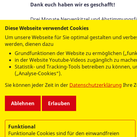
Dank euch haben wir es geschafft!
Drei Monate Nervenkitzel und Abstimmungsf
Brandenburger Wünschewagen in der Kategorie
Diese Webseite verwendet Cookies
gewonnen. Danke, für jede einzelne Stimme! 
Um unsere Webseite für Sie optimal gestalten und verbe
Menschen erfüllen.
werden, dienen dazu
Grundfunktionen der Website zu ermöglichen („funk
Unsere Freude möchten wir mit einem weiteren
in der Website Youtube-Videos zugänglich zu machen
Weihnachtsgeschenke für bedürftige Kinder 
Statistik- und Tracking-Tools betreiben zu können,
in der Weihnachtszeit. Die Geschenke sind für
(„Analyse-Cookies“).
Stifte und Süßigkeiten. Die Kosten belaufen s
Sie können jeder Zeit in der
Datenschutzerklärung
Ihre 
Ausgelobt von den beiden städtischen Unter
insgesamt 17.000 Stimmen und 44 beteiligten I
Ablehnen
Erlauben
Funktional
Funktionale Cookies sind für den einwandfreien