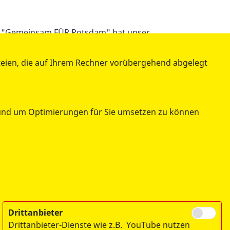
rb "Gemeinsam FÜR Potsdam" hat unser
s geholt und ein Preisgeld von 6.000 €
terhin Wunschreisen von sterbenskranken
teien, die auf Ihrem Rechner vorübergehend abgelegt
tschieden, 1.000 € an das Projekt "1.000
u spenden. Kinder haben Wünsche, besonders
n und um Optimierungen für Sie umsetzen zu können
chen Inhalt: Buch, Kuscheltier, Malblock,
te der Wettbewerb in diesem Jahr mit
Drittanbieter
Drittanbieter-Dienste wie z.B. YouTube nutzen